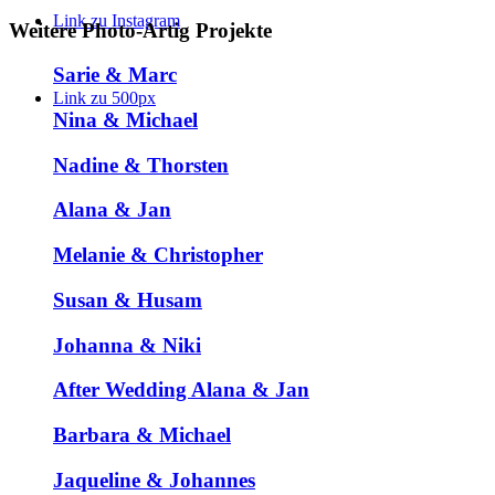
Link zu Instagram
Weitere Photo-Artig Projekte
Sarie & Marc
Link zu 500px
Nina & Michael
Nadine & Thorsten
Alana & Jan
Melanie & Christopher
Susan & Husam
Johanna & Niki
After Wedding Alana & Jan
Barbara & Michael
Jaqueline & Johannes